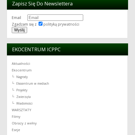
Zapisz Się Do Newslettera
Email
Zgadzam się z
polityką prywatności
EKOCENTRUM ICPPC
Aktualności
Ekocentrum
Nagrody
Ekocentrum w mediach
Projekty
Zwierzęta
Wiadomości
WARSZTATY
Filmy
Obrazy z wełny
Eseje