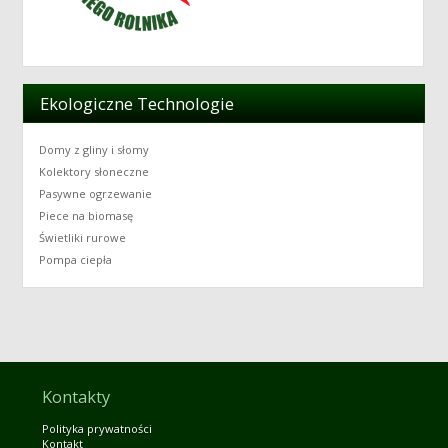
Ekologiczne Technologie
Domy z gliny i słomy
Kolektory słoneczne
Pasywne ogrzewanie
Piece na biomasę
Świetliki rurowe
Pompa ciepła
Kontakty
Polityka prywatności
Kontakt