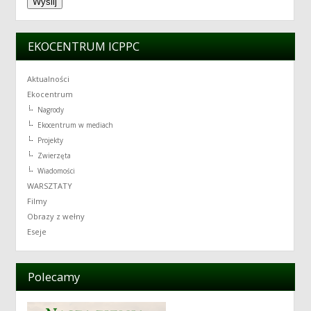
EKOCENTRUM ICPPC
Aktualności
Ekocentrum
Nagrody
Ekocentrum w mediach
Projekty
Zwierzęta
Wiadomości
WARSZTATY
Filmy
Obrazy z wełny
Eseje
Polecamy