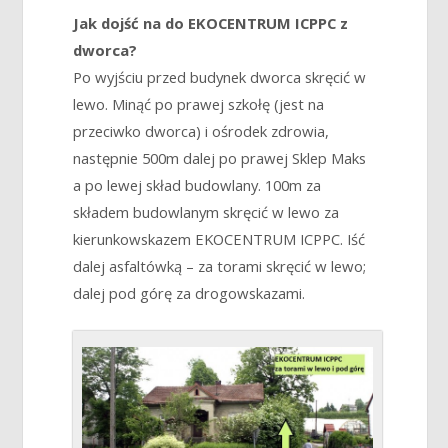
Jak dojść na do EKOCENTRUM ICPPC z
dworca?
Po wyjściu przed budynek dworca skręcić w
lewo. Minąć po prawej szkołę (jest na
przeciwko dworca) i ośrodek zdrowia,
następnie 500m dalej po prawej Sklep Maks
a po lewej skład budowlany. 100m za
składem budowlanym skręcić w lewo za
kierunkowskazem EKOCENTRUM ICPPC. Iść
dalej asfaltówką – za torami skręcić w lewo;
dalej pod górę za drogowskazami.