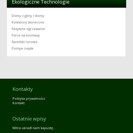
Ekologiczne Technologie
Domy z gliny i słomy
Kolektory słoneczne
Pasywne ogrzewanie
Piece na biomasę
Świetliki rurowe
Pompa ciepła
Kontakty
Polityka prywatności
Kontakt
Ostatnie wpisy
Mitra ukradł nam kapustę…