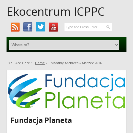
Ekocentrum ICPPC
You Are Here :
Home
»
Monthly Archives »
Marzec 2016
Fundacja Planeta