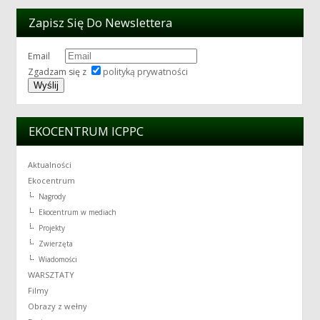
Zapisz Się Do Newslettera
Email
Zgadzam się z
polityką prywatności
EKOCENTRUM ICPPC
Aktualności
Ekocentrum
Nagrody
Ekocentrum w mediach
Projekty
Zwierzęta
Wiadomości
WARSZTATY
Filmy
Obrazy z wełny