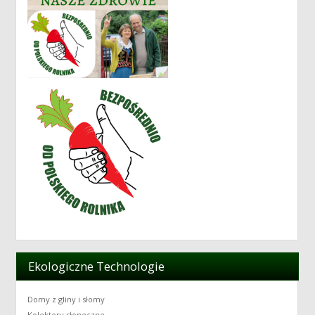
Ekologiczne Technologie
Domy z gliny i słomy
Kolektory słoneczne