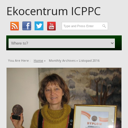
Ekocentrum ICPPC
You Are Here :
Home
»
Monthly Archives »
Listopad 2016