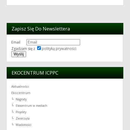
Zapisz Się Do Newslettera
Email
Zgadzam się z
polityką prywatności
EKOCENTRUM ICPPC
Aktualności
Ekocentrum
Nagrody
Ekocentrum w mediach
Projekty
Zwierzęta
Wiadomości