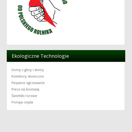
Ekologiczne Technologie
Domy z gliny i słomy
Kolektory słoneczne
Pasywne ogrzewanie
Piece na biomasę
Świetliki rurowe
Pompa ciepła