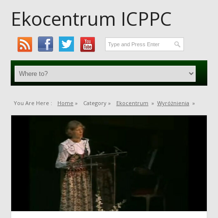
Ekocentrum ICPPC
You Are Here :
Home
»
Category »
Ekocentrum
»
Wyróżnienia
»