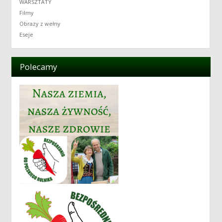
WARSZTATY
Filmy
Obrazy z wełny
Eseje
Polecamy