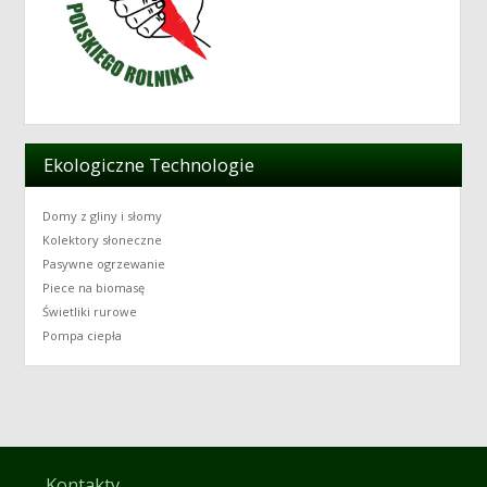
Ekologiczne Technologie
Domy z gliny i słomy
Kolektory słoneczne
Pasywne ogrzewanie
Piece na biomasę
Świetliki rurowe
Pompa ciepła
Kontakty