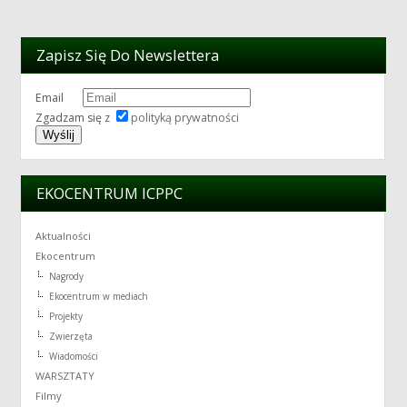
Zapisz Się Do Newslettera
Email
Zgadzam się z
polityką prywatności
EKOCENTRUM ICPPC
Aktualności
Ekocentrum
Nagrody
Ekocentrum w mediach
Projekty
Zwierzęta
Wiadomości
WARSZTATY
Filmy