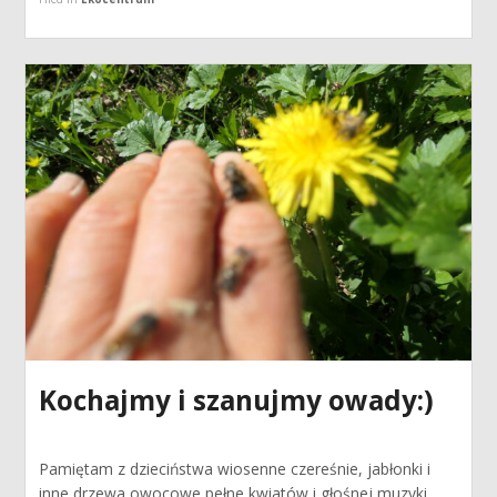
Kochajmy i szanujmy owady:)
Pamiętam z dzieciństwa wiosenne czereśnie, jabłonki i
inne drzewa owocowe pełne kwiatów i głośnej muzyki