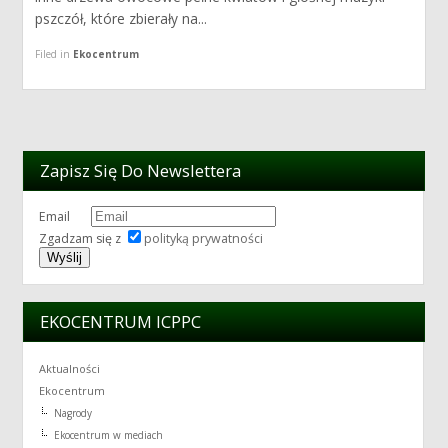
pszczół, które zbierały na...
Filed in
Ekocentrum
Zapisz Się Do Newslettera
Email
Zgadzam się z
polityką prywatności
EKOCENTRUM ICPPC
Aktualności
Ekocentrum
Nagrody
Ekocentrum w mediach