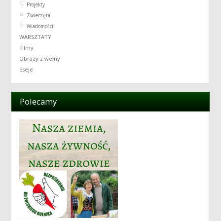
Projekty
Zwierzęta
Wiadomości
WARSZTATY
Filmy
Obrazy z wełny
Eseje
Polecamy