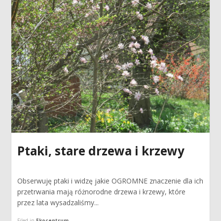
Ptaki, stare drzewa i krzewy
Obserwuję ptaki i widzę jakie OGROMNE znaczenie dla ich
przetrwania mają różnorodne drzewa i krzewy, które
przez lata wysadzaliśmy...
Filed in
Ekocentrum