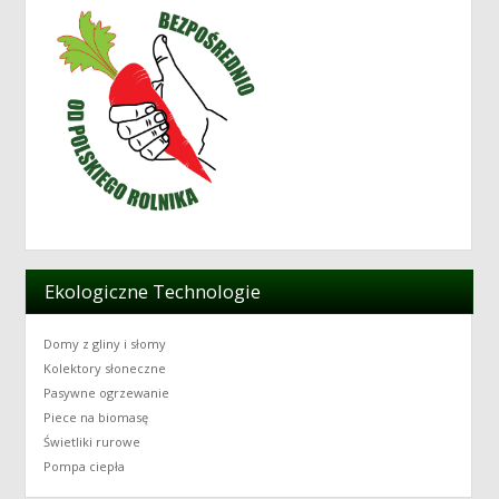
Ekologiczne Technologie
Domy z gliny i słomy
Kolektory słoneczne
Pasywne ogrzewanie
Piece na biomasę
Świetliki rurowe
Pompa ciepła