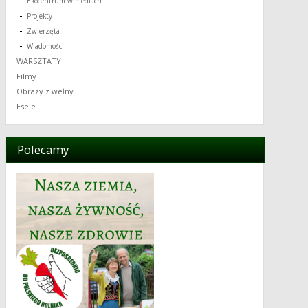
Ekocentrum w mediach
Projekty
Zwierzęta
Wiadomości
WARSZTATY
Filmy
Obrazy z wełny
Eseje
Polecamy