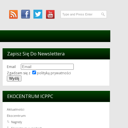
Zapisz Się Do Newslettera
Email
Zgadzam się z
polityką prywatności
EKOCENTRUM ICPPC
Aktualności
Ekocentrum
Nagrody