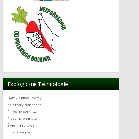
Ekologiczne Technologie
Domy z gliny i słomy
Kolektory słoneczne
Pasywne ogrzewanie
Piece na biomasę
Świetliki rurowe
Pompa ciepła