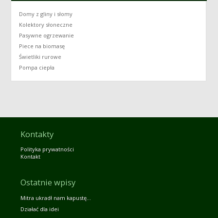
Domy z gliny i słomy
Kolektory słoneczne
Pasywne ogrzewanie
Piece na biomasę
Świetliki rurowe
Pompa ciepła
Kontakty
Polityka prywatności
Kontakt
Ostatnie wpisy
Mitra ukradł nam kapustę…
Działać dla idei