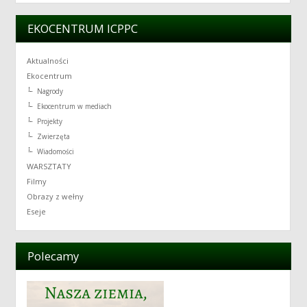
EKOCENTRUM ICPPC
Aktualności
Ekocentrum
Nagrody
Ekocentrum w mediach
Projekty
Zwierzęta
Wiadomości
WARSZTATY
Filmy
Obrazy z wełny
Eseje
Polecamy