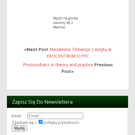
Wyjdź na górkę,
uwolnij się z
Matrixa
«Next Post
Niezależna Telewizja z wizytą w
EKOCENTRUM ICPPC
Photovoltaics in theory and practice
Previous
Post»
Zapisz Się Do Newslettera
Email
Zgadzam się z
polityką prywatności