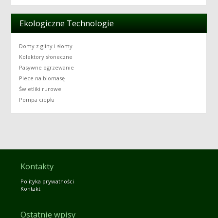
Ekologiczne Technologie
Domy z gliny i słomy
Kolektory słoneczne
Pasywne ogrzewanie
Piece na biomasę
Świetliki rurowe
Pompa ciepła
Kontakty
Polityka prywatności
Kontakt
Ostatnie wpisy