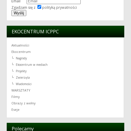
Email
Zgadzam się z
polityką prywatności
EKOCENTRUM ICPPC
Aktualności
Ekocentrum
Nagrody
Ekocentrum w mediach
Projekty
Zwierzęta
Wiadomości
WARSZTATY
Filmy
Obrazy z wełny
Eseje
Polecamy