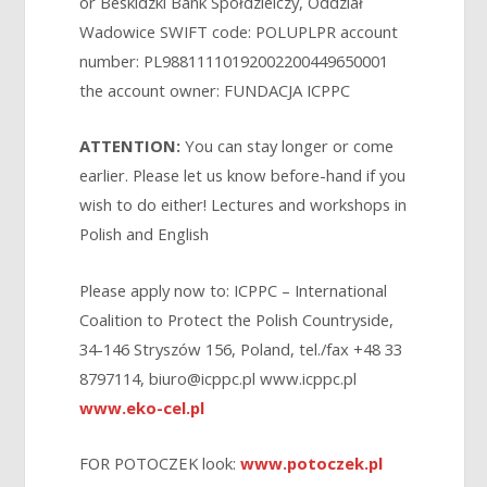
or Beskidzki Bank Spółdzielczy, Oddział
Wadowice SWIFT code: POLUPLPR account
number: PL98811110192002200449650001
the account owner: FUNDACJA ICPPC
ATTENTION:
You can stay longer or come
earlier. Please let us know before-hand if you
wish to do either! Lectures and workshops in
Polish and English
Please apply now to: ICPPC – International
Coalition to Protect the Polish Countryside,
34-146 Stryszów 156, Poland, tel./fax +48 33
8797114, biuro@icppc.pl www.icppc.pl
www.eko-cel.pl
FOR POTOCZEK look:
www.potoczek.pl