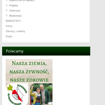
Ekocentrum w mediach
Projekty
Zwierzęta
Wiadomości
WARSZTATY
Filmy
Obrazy z wełny
Eseje
Polecamy