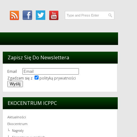
Zapisz Się Do Newslettera
Email
Zgadzam się z
polityką prywatności
EKOCENTRUM ICPPC
Aktualności
Ekocentrum
Nagrody