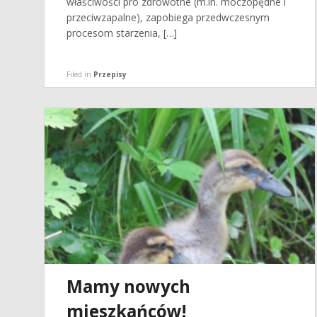
właściwości pro zdrowotne (m.in. moczopędne i
przeciwzapalne), zapobiega przedwczesnym
procesom starzenia, […]
Filed in
Przepisy
Mamy nowych
mieszkańców!