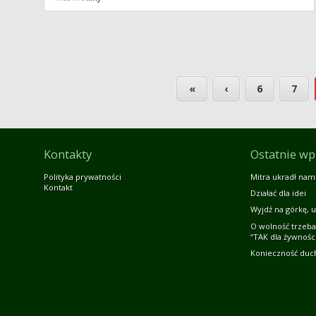
«
‹
6
7
Kontakty
Ostatnie wp
Polityka prywatności
Mitra ukradł nam
Kontakt
Działać dla idei
Wyjdź na górkę, u
O wolność trzeba
“TAK dla żywności
Konieczność duc