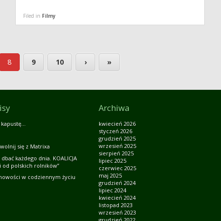
Filed in
Filmy
8
9
10
›
»
isy
Archiwa
 kapustę…
kwiecień 2026
styczeń 2026
grudzień 2025
wrzesień 2025
wolnij się z Matrixa
sierpień 2025
 dbać każdego dnia. KOALICJA
lipiec 2025
 od polskich rolników”
czerwiec 2025
maj 2025
howości w codziennym życiu
grudzień 2024
lipiec 2024
kwiecień 2024
listopad 2023
wrzesień 2023
grudzień 2022