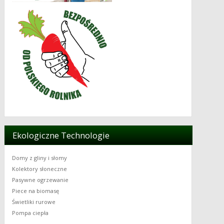
Ekologiczne Technologie
Domy z gliny i słomy
Kolektory słoneczne
Pasywne ogrzewanie
Piece na biomasę
Świetliki rurowe
Pompa ciepła