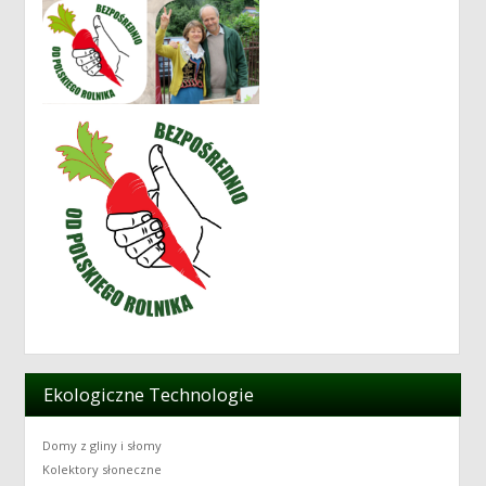
Ekologiczne Technologie
Domy z gliny i słomy
Kolektory słoneczne