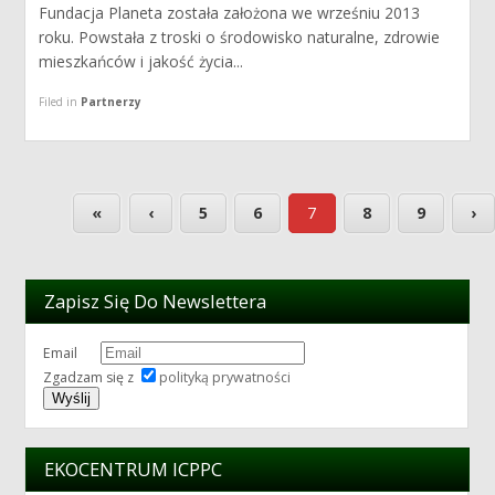
Fundacja Planeta została założona we wrześniu 2013
roku. Powstała z troski o środowisko naturalne, zdrowie
mieszkańców i jakość życia...
Filed in
Partnerzy
«
‹
5
6
7
8
9
›
Zapisz Się Do Newslettera
Email
Zgadzam się z
polityką prywatności
EKOCENTRUM ICPPC