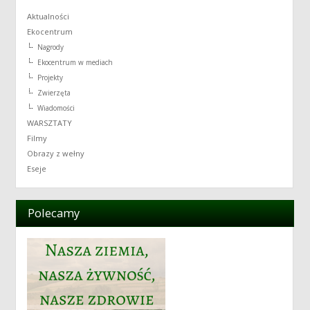
Aktualności
Ekocentrum
Nagrody
Ekocentrum w mediach
Projekty
Zwierzęta
Wiadomości
WARSZTATY
Filmy
Obrazy z wełny
Eseje
Polecamy