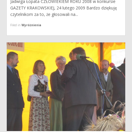
Jadwiga Łopata CZŁOWIEKIEM ROKU 2008 w konkursie
GAZETY KRAKOWSKIEJ, 24 lutego 2009 Bardzo dziękuję
czytelnikom za to, że głosowali na...
Filed in
Wyróżnienia