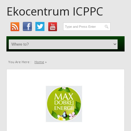
Ekocentrum ICPPC
You Are Here :
Home
»