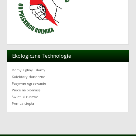
Ekologiczne Technologie
Domy z gliny i słomy
Kolektory słoneczne
Pasywne ogrzewanie
Piece na biomasę
Świetliki rurowe
Pompa ciepła