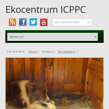
Ekocentrum ICPPC
You Are Here :
Home
»
Category »
Bez Kategorii
»