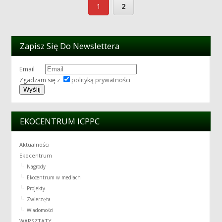
1
2
Zapisz Się Do Newslettera
Email
Zgadzam się z
polityką prywatności
EKOCENTRUM ICPPC
Aktualności
Ekocentrum
Nagrody
Ekocentrum w mediach
Projekty
Zwierzęta
Wiadomości
WARSZTATY