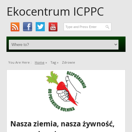
Ekocentrum ICPPC
You Are Here :
Home
»
Tag »
Zdrowie
Nasza ziemia, nasza żywność,