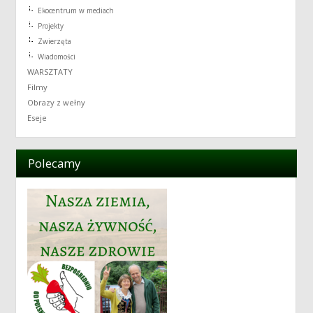
Ekocentrum w mediach
Projekty
Zwierzęta
Wiadomości
WARSZTATY
Filmy
Obrazy z wełny
Eseje
Polecamy