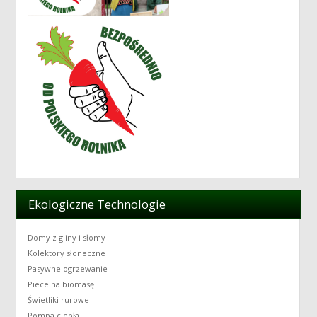
Ekologiczne Technologie
Domy z gliny i słomy
Kolektory słoneczne
Pasywne ogrzewanie
Piece na biomasę
Świetliki rurowe
Pompa ciepła