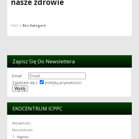
nasze zdrowie
Filed in
Bez Kategorii
Zapisz Się Do Newslettera
Email
Zgadzam się z
polityką prywatności
EKOCENTRUM ICPPC
Aktualności
Ekocentrum
Nagrody