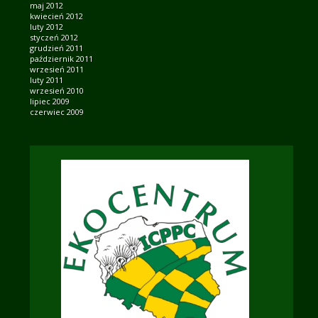
maj 2012
kwiecień 2012
luty 2012
styczeń 2012
grudzień 2011
październik 2011
wrzesień 2011
luty 2011
wrzesień 2010
lipiec 2009
czerwiec 2009