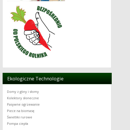
Ekologiczne Technologie
Domy z gliny i słomy
Kolektory słoneczne
Pasywne ogrzewanie
Piece na biomasę
Świetliki rurowe
Pompa ciepła