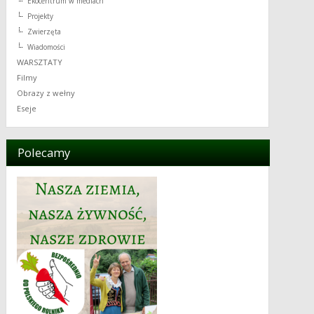
Ekocentrum w mediach
Projekty
Zwierzęta
Wiadomości
WARSZTATY
Filmy
Obrazy z wełny
Eseje
Polecamy