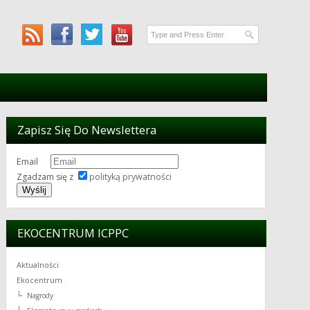
Zapisz Się Do Newslettera
Email
Zgadzam się z
polityką prywatności
EKOCENTRUM ICPPC
Aktualności
Ekocentrum
Nagrody