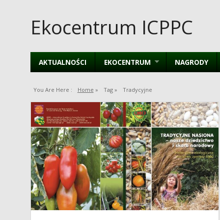
Ekocentrum ICPPC
AKTUALNOŚCI
EKOCENTRUM
NAGRODY
You Are Here :
Home
»
Tag »
Tradycyjne