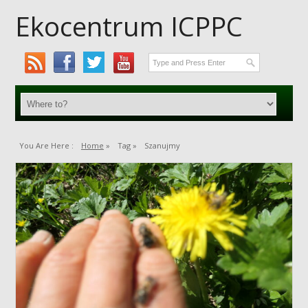
Ekocentrum ICPPC
You Are Here :
Home
»
Tag »
Szanujmy