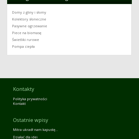
Domy z gliny i słomy
Kolektory słoneczne
Pasywne ogrzewanie
Piece na biomasę
Świetliki rurowe
Pompa ciepła
Kontakty
Polityka prywatności
Kontakt
Ostatnie wpisy
Mitra ukradł nam kapustę…
Działać dla idei