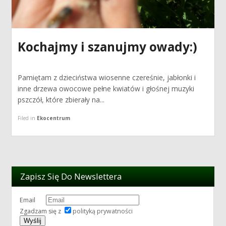
Kochajmy i szanujmy owady:)
Pamiętam z dzieciństwa wiosenne czereśnie, jabłonki i
inne drzewa owocowe pełne kwiatów i głośnej muzyki
pszczół, które zbierały na...
Filed in
Ekocentrum
Zapisz Się Do Newslettera
Email
Zgadzam się z
polityką prywatności