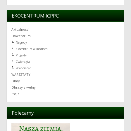
EKOCENTRUM ICPPC
Aktualności
Ekocentrum
Nagrody
Ekocentrum w mediach
Projekty
Zwierzęta
Wiadomości
WARSZTATY
Filmy
Obrazy z wełny
Eseje
Polecamy