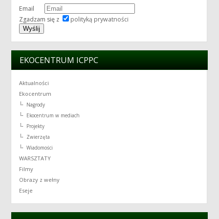
Email
Zgadzam się z
polityką prywatności
EKOCENTRUM ICPPC
Aktualności
Ekocentrum
Nagrody
Ekocentrum w mediach
Projekty
Zwierzęta
Wiadomości
WARSZTATY
Filmy
Obrazy z wełny
Eseje