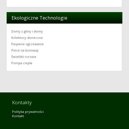
Ekologiczne Technologie
Domy z gliny i słomy
Kolektory słoneczne
Pasywne ogrzewanie
Piece na biomasę
Świetliki rurowe
Pompa ciepła
Kontakty
Polityka prywatności
Kontakt