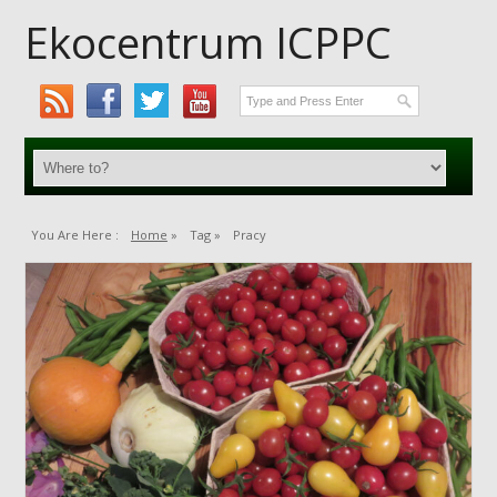
Ekocentrum ICPPC
You Are Here :
Home
»
Tag »
Pracy