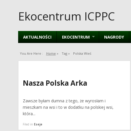
Ekocentrum ICPPC
AKTUALNOŚCI
EKOCENTRUM
NAGRODY
You Are Here :
Home
»
Tag »
Polska Wieś
Nasza Polska Arka
Zawsze byłam dumna z tego, że wyrosłam i
mieszkam na wsi i to w dodatku na polskiej wsi,
która...
Filed in
Eseje