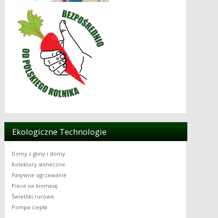
Ekologiczne Technologie
Domy z gliny i słomy
Kolektory słoneczne
Pasywne ogrzewanie
Piece na biomasę
Świetliki rurowe
Pompa ciepła