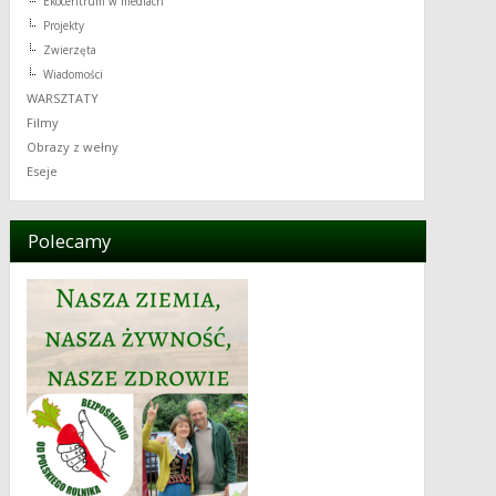
Ekocentrum w mediach
Projekty
Zwierzęta
Wiadomości
WARSZTATY
Filmy
Obrazy z wełny
Eseje
Polecamy