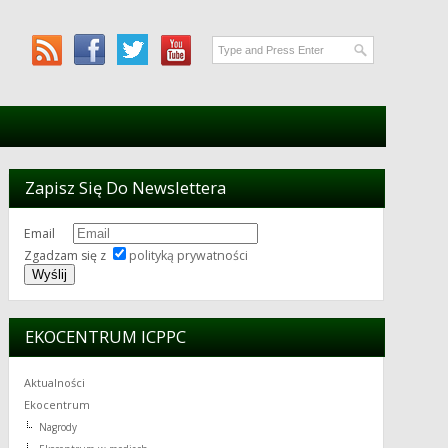
Zapisz Się Do Newslettera
Email
Zgadzam się z
polityką prywatności
EKOCENTRUM ICPPC
Aktualności
Ekocentrum
Nagrody