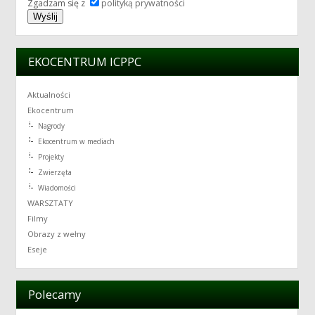
Zgadzam się z
polityką prywatności
EKOCENTRUM ICPPC
Aktualności
Ekocentrum
Nagrody
Ekocentrum w mediach
Projekty
Zwierzęta
Wiadomości
WARSZTATY
Filmy
Obrazy z wełny
Eseje
Polecamy