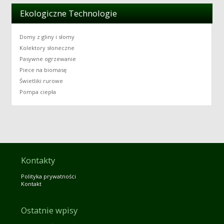
Ekologiczne Technologie
Domy z gliny i słomy
Kolektory słoneczne
Pasywne ogrzewanie
Piece na biomasę
Świetliki rurowe
Pompa ciepła
Kontakty
Polityka prywatności
Kontakt
Ostatnie wpisy