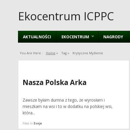
Ekocentrum ICPPC
AKTUALNOŚCI
EKOCENTRUM
NAGRODY
You Are Here :
Home
»
Tag »
Krytyczne Myślenie
Nasza Polska Arka
Zawsze byłam dumna z tego, że wyrosłam i
mieszkam na wsi i to w dodatku na polskiej wsi,
która...
Filed in
Eseje