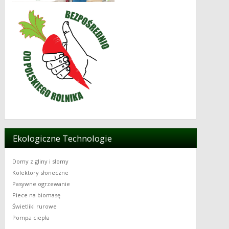
Ekologiczne Technologie
Domy z gliny i słomy
Kolektory słoneczne
Pasywne ogrzewanie
Piece na biomasę
Świetliki rurowe
Pompa ciepła