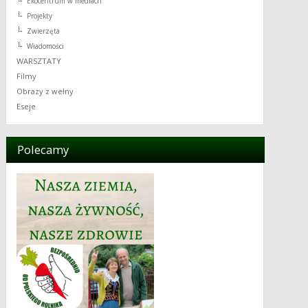
Ekocentrum w mediach
Projekty
Zwierzęta
Wiadomości
WARSZTATY
Filmy
Obrazy z wełny
Eseje
Polecamy