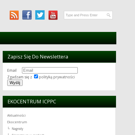
Zapisz Się Do Newslettera
Email
Zgadzam się z
polityką prywatności
EKOCENTRUM ICPPC
Aktualności
Ekocentrum
Nagrody