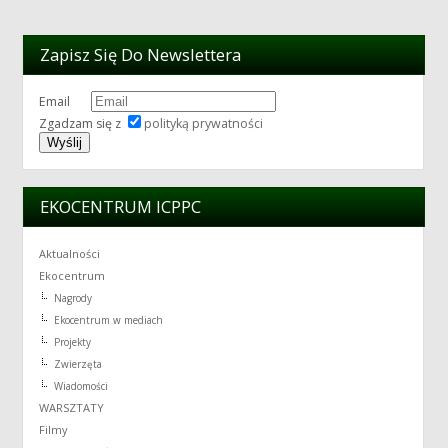
Zapisz Się Do Newslettera
Email
Zgadzam się z
polityką prywatności
EKOCENTRUM ICPPC
Aktualności
Ekocentrum
Nagrody
Ekocentrum w mediach
Projekty
Zwierzęta
Wiadomości
WARSZTATY
Filmy