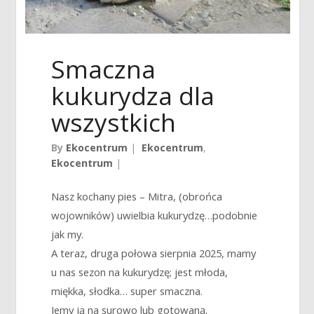
Smaczna
kukurydza dla
wszystkich
By
Ekocentrum
|
Ekocentrum
,
Ekocentrum
|
Nasz kochany pies – Mitra, (obrońca
wojowników) uwielbia kukurydzę…podobnie
jak my.
A teraz, druga połowa sierpnia 2025, mamy
u nas sezon na kukurydzę; jest młoda,
miękka, słodka… super smaczna.
Jemy ją na surowo lub gotowaną.