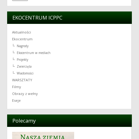
EKOCENTRUM ICPPC
Aktualności
Ekocentrum
Nagrody
Ekocentrum w mediach
Projekty
Zwierzęta
Wiadomości
WARSZTATY
Filmy
Obrazy z wełny
Eseje
Polecamy