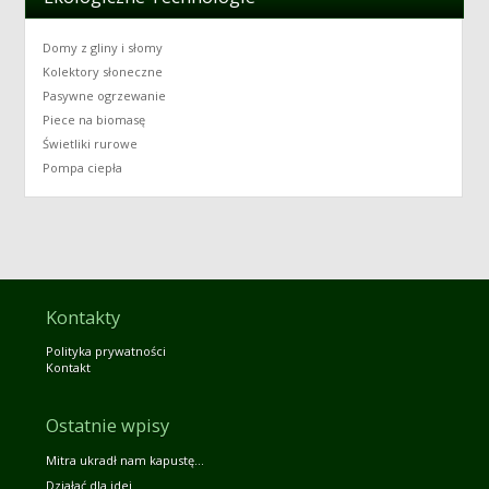
Domy z gliny i słomy
Kolektory słoneczne
Pasywne ogrzewanie
Piece na biomasę
Świetliki rurowe
Pompa ciepła
Kontakty
Polityka prywatności
Kontakt
Ostatnie wpisy
Mitra ukradł nam kapustę…
Działać dla idei