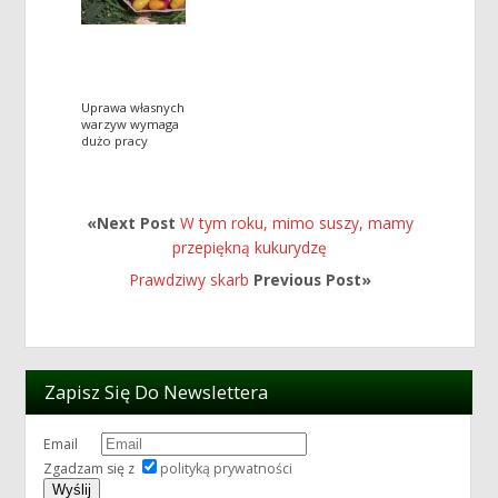
Uprawa własnych
warzyw wymaga
dużo pracy
«Next Post
W tym roku, mimo suszy, mamy
przepiękną kukurydzę
Prawdziwy skarb
Previous Post»
Zapisz Się Do Newslettera
Email
Zgadzam się z
polityką prywatności