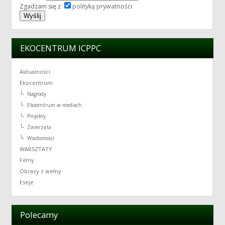
Zgadzam się z
polityką prywatności
EKOCENTRUM ICPPC
Aktualności
Ekocentrum
Nagrody
Ekocentrum w mediach
Projekty
Zwierzęta
Wiadomości
WARSZTATY
Filmy
Obrazy z wełny
Eseje
Polecamy