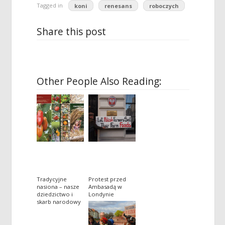
Tagged in
koni
renesans
roboczych
Share this post
Other People Also Reading:
Tradycyjne
Protest przed
nasiona – nasze
Ambasadą w
dziedzictwo i
Londynie
skarb narodowy