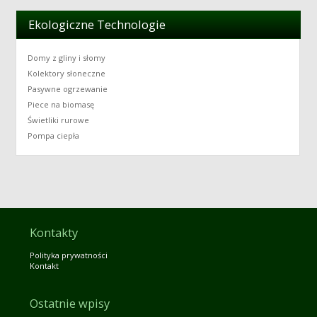
Ekologiczne Technologie
Domy z gliny i słomy
Kolektory słoneczne
Pasywne ogrzewanie
Piece na biomasę
Świetliki rurowe
Pompa ciepła
Kontakty
Polityka prywatności
Kontakt
Ostatnie wpisy