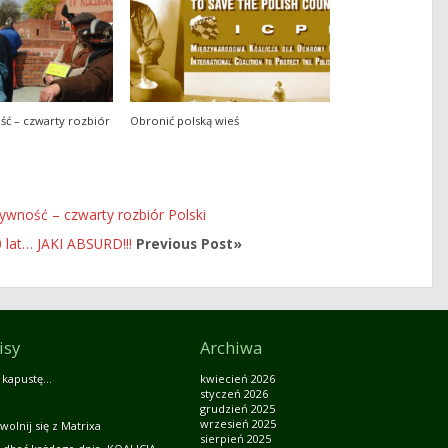
ść – czwarty rozbiór
Obronić polską wieś
ywność – czwarty rozbiór Polski
10 lat… JAKI ABSURD!!!
Previous Post»
isy
Archiwa
 kapustę…
kwiecień 2026
styczeń 2026
grudzień 2025
wrzesień 2025
wolnij się z Matrixa
sierpień 2025