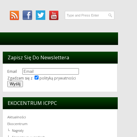
Zapisz Się Do Newslettera
Email
Zgadzam się z
polityką prywatności
EKOCENTRUM ICPPC
Aktualności
Ekocentrum
Nagrody