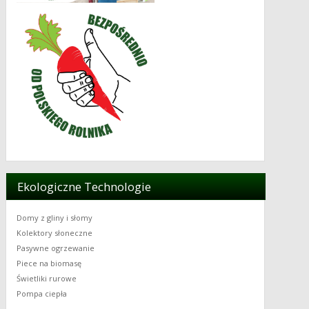
Ekologiczne Technologie
Domy z gliny i słomy
Kolektory słoneczne
Pasywne ogrzewanie
Piece na biomasę
Świetliki rurowe
Pompa ciepła