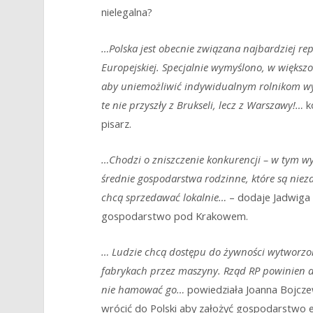
nielegalna?
…Polska jest obecnie związana najbardziej r
Europejskiej. Specjalnie wymyślono, w większo
aby uniemożliwić indywidualnym rolnikom wy
te nie przyszły z Brukseli, lecz z Warszawy!…
ko
pisarz.
…Chodzi o zniszczenie konkurencji – w tym w
średnie gospodarstwa rodzinne, które są niez
chcą sprzedawać lokalnie…
– dodaje Jadwiga 
gospodarstwo pod Krakowem.
… Ludzie chcą dostępu do żywności wytworzon
fabrykach przez maszyny. Rząd RP powinien dz
nie hamować go…
powiedziała Joanna Bojczew
wrócić do Polski aby założyć gospodarstwo e