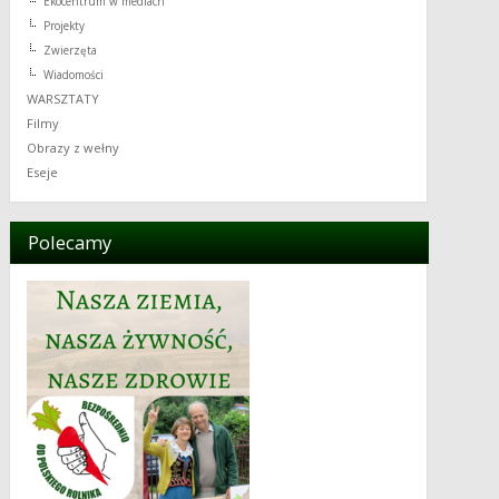
Ekocentrum w mediach
Projekty
Zwierzęta
Wiadomości
WARSZTATY
Filmy
Obrazy z wełny
Eseje
Polecamy