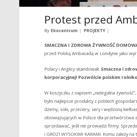
Protest przed Am
By
Ekocentrum
|
PROJEKTY
|
SMACZNA I ZDROWA ŻYWNOŚĆ DOMOW
przed Polską Ambasadą w Londynie jako wyraz 
Polacy i Anglicy skandowali:
Smaczna i zdro
korporacyjnej! Pozwólcie polskim rolni
W koszyczku z napisem „nielegalna żywność”,
było najlepsze produkty z polskich gospodars
dżemy, soki, przeciery, sery i wędzoną kiełb
obowiązujących w Polsce dla przetwórstwa a 
sprzedawać, jeśli nie prowadzi firmy. Sprz
i GROZI WYSOKIMI KARAMI. Komu zależy na ty