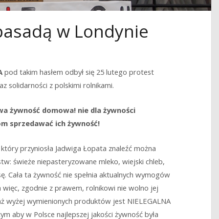
basadą w Londynie
A
pod takim hasłem odbył się 25 lutego protest
solidarności z polskimi rolnikami.
wa żywność domowa! nie dla żywności
kom sprzedawać ich żywność!
 który przyniosła Jadwiga Łopata znaleźć można
tw: świeże niepasteryzowane mleko, wiejski chleb,
asę. Cała ta żywność nie spełnia aktualnych wymogów
więc, zgodnie z prawem, rolnikowi nie wolno jej
edaż wyżej wymienionych produktów jest NIELEGALNA
m aby w Polsce najlepszej jakości żywność była