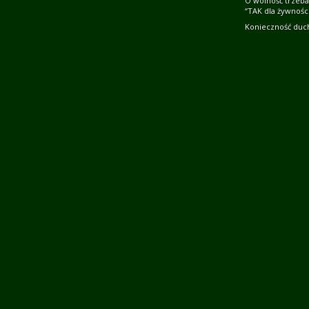
O wolność trzeba
“TAK dla żywności
Konieczność duc