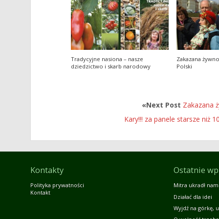
Tradycyjne nasiona – nasze
Zakazana żywno
dziedzictwo i skarb narodowy
Polski
«Next Post
Zakazana ż
Kary!!! za panele starsze niż 
Kontakty
Ostatnie wp
Polityka prywatności
Mitra ukradł nam
Kontakt
Działać dla idei
Wyjdź na górkę, u