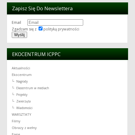
Zapisz Się Do Newslettera
Email
Zgadzam się z
polityką prywatności
EKOCENTRUM ICPPC
Aktualności
Ekocentrum
Nagrody
Ekocentrum w mediach
Projekty
Zwierzęta
Wiadomości
WARSZTATY
Filmy
Obrazy z wełny
Eseje