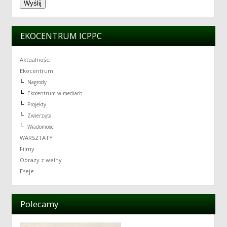
EKOCENTRUM ICPPC
Aktualności
Ekocentrum
Nagrody
Ekocentrum w mediach
Projekty
Zwierzęta
Wiadomości
WARSZTATY
Filmy
Obrazy z wełny
Eseje
Polecamy