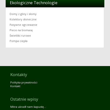
Ekologiczne Technologie
Domy z gliny i słomy
Kolektory słoneczne
Pasywne ogrzewanie
Piece na biomasę
Świetliki rurowe
Pompa ciepła
Kontakty
Polityka prywatności
Kontakt
Ostatnie wpisy
Mitra ukradł nam kapustę…