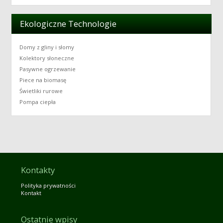
Ekologiczne Technologie
Domy z gliny i słomy
Kolektory słoneczne
Pasywne ogrzewanie
Piece na biomasę
Świetliki rurowe
Pompa ciepła
Kontakty
Polityka prywatności
Kontakt
Ostatnie wpisy