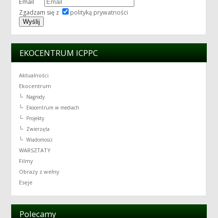
Email
Zgadzam się z
polityką prywatności
EKOCENTRUM ICPPC
Aktualności
Ekocentrum
Nagrody
Ekocentrum w mediach
Projekty
Zwierzęta
Wiadomości
WARSZTATY
Filmy
Obrazy z wełny
Eseje
Polecamy