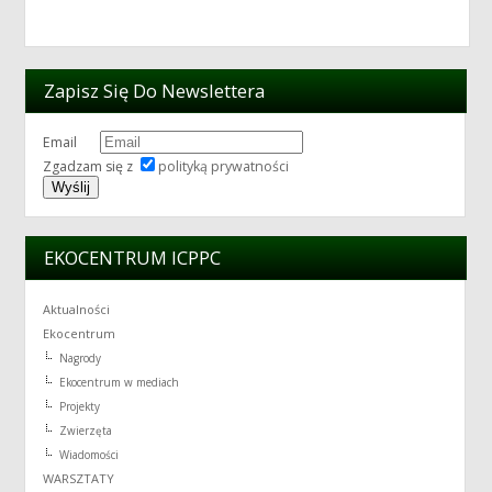
Zapisz Się Do Newslettera
Email
Zgadzam się z
polityką prywatności
EKOCENTRUM ICPPC
Aktualności
Ekocentrum
Nagrody
Ekocentrum w mediach
Projekty
Zwierzęta
Wiadomości
WARSZTATY