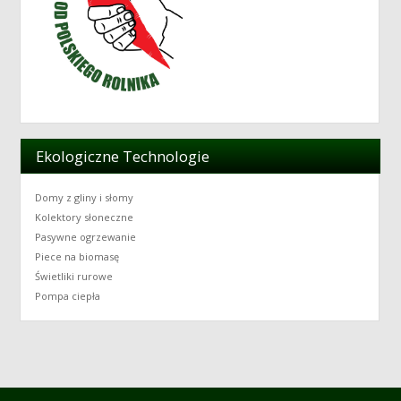
Ekologiczne Technologie
Domy z gliny i słomy
Kolektory słoneczne
Pasywne ogrzewanie
Piece na biomasę
Świetliki rurowe
Pompa ciepła