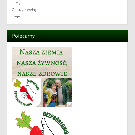
Filmy
Obrazy z wełny
Eseje
Polecamy