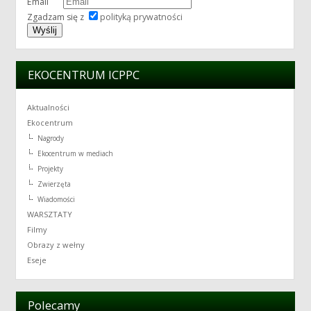
Email
Zgadzam się z
polityką prywatności
EKOCENTRUM ICPPC
Aktualności
Ekocentrum
Nagrody
Ekocentrum w mediach
Projekty
Zwierzęta
Wiadomości
WARSZTATY
Filmy
Obrazy z wełny
Eseje
Polecamy