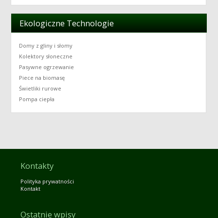
Ekologiczne Technologie
Domy z gliny i słomy
Kolektory słoneczne
Pasywne ogrzewanie
Piece na biomasę
Świetliki rurowe
Pompa ciepła
Kontakty
Polityka prywatności
Kontakt
Ostatnie wpisy