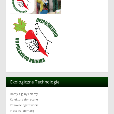
Ekologiczne Technologie
Domy z gliny i słomy
Kolektory słoneczne
Pasywne ogrzewanie
Piece na biomasę