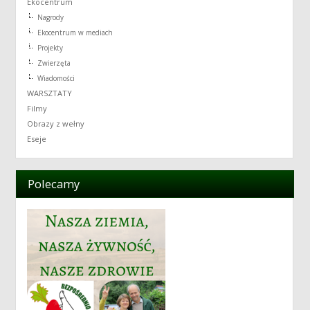
Ekocentrum
Nagrody
Ekocentrum w mediach
Projekty
Zwierzęta
Wiadomości
WARSZTATY
Filmy
Obrazy z wełny
Eseje
Polecamy