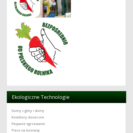
Ekologiczne Technologie
Domy z gliny i słomy
Kolektory słoneczne
Pasywne ogrzewanie
Piece na biomasę