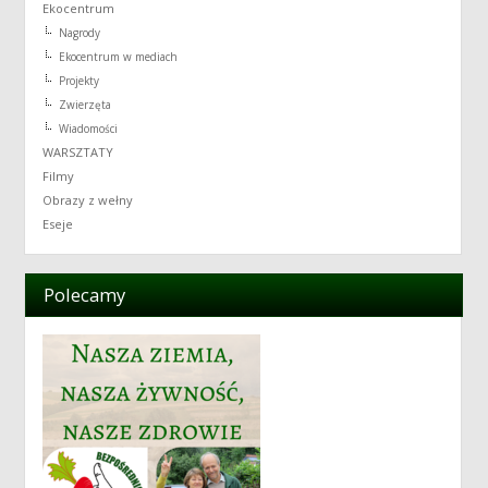
Ekocentrum
Nagrody
Ekocentrum w mediach
Projekty
Zwierzęta
Wiadomości
WARSZTATY
Filmy
Obrazy z wełny
Eseje
Polecamy