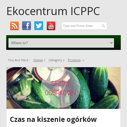
Ekocentrum ICPPC
You Are Here :
Home
»
Category »
Przepisy
»
Czas na kiszenie ogórków