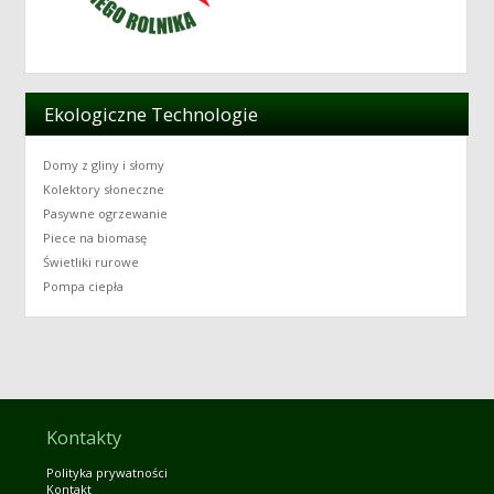
Ekologiczne Technologie
Domy z gliny i słomy
Kolektory słoneczne
Pasywne ogrzewanie
Piece na biomasę
Świetliki rurowe
Pompa ciepła
Kontakty
Polityka prywatności
Kontakt