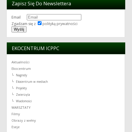
Zapisz Się Do Newslettera
Email
Zgadzam się z
polityką prywatności
EKOCENTRUM ICPPC
Aktualności
Ekocentrum
Nagrody
Ekocentrum w mediach
Projekty
Zwierzęta
Wiadomości
WARSZTATY
Filmy
Obrazy z wełny
Eseje